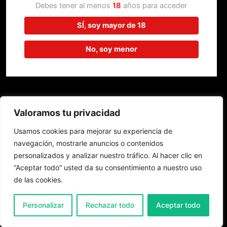
trabajando en algo increíble,
Debes tener al menos
18
años para acceder
¡vuelve pronto!
SÍ, soy mayor de 18
No, soy menor
Valoramos tu privacidad
Usamos cookies para mejorar su experiencia de
navegación, mostrarle anuncios o contenidos
personalizados y analizar nuestro tráfico. Al hacer clic en
“Aceptar todo” usted da su consentimiento a nuestro uso
de las cookies.
0
Personalizar
Rechazar todo
Aceptar todo