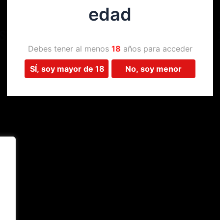
edad
Estamos trabajando en algo 
Debes tener al menos
18
años para acceder
SÍ, soy mayor de 18
No, soy menor