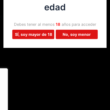
edad
Estamos trabajando en algo 
Debes tener al menos
18
años para acceder
SÍ, soy mayor de 18
No, soy menor