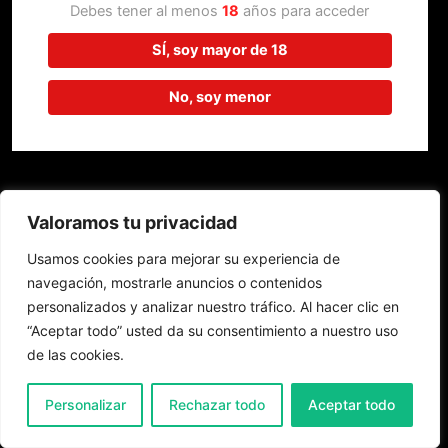
trabajando en algo increíble,
Debes tener al menos
18
años para acceder
¡vuelve pronto!
SÍ, soy mayor de 18
No, soy menor
Valoramos tu privacidad
Usamos cookies para mejorar su experiencia de
navegación, mostrarle anuncios o contenidos
personalizados y analizar nuestro tráfico. Al hacer clic en
“Aceptar todo” usted da su consentimiento a nuestro uso
de las cookies.
0
Personalizar
Rechazar todo
Aceptar todo