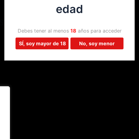
edad
Estamos trabajando en algo 
Debes tener al menos
18
años para acceder
SÍ, soy mayor de 18
No, soy menor