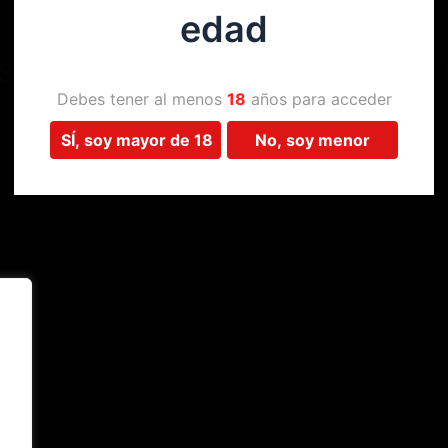
edad
Estamos trabajando en algo 
Debes tener al menos
18
años para acceder
SÍ, soy mayor de 18
No, soy menor