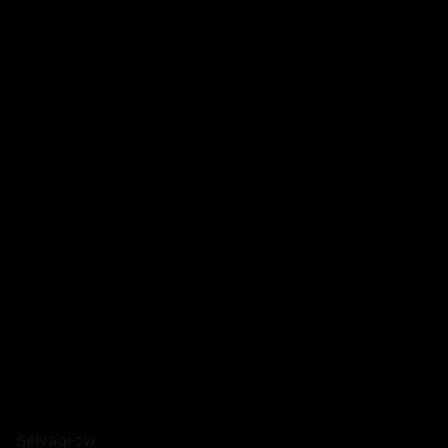
Selvagrow