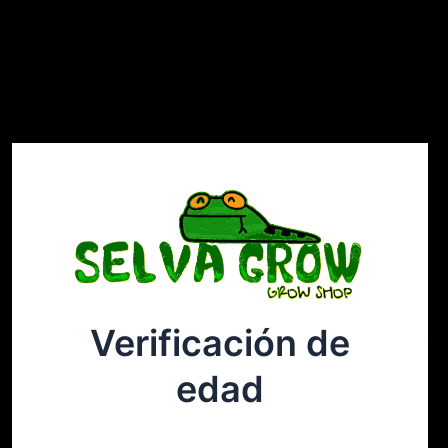
Verificación de
Selvagrow
Acceder
edad
¡Disculpa este desastre! Estamos