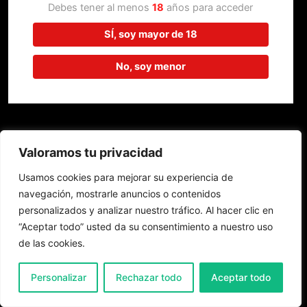
trabajando en algo increíble,
Debes tener al menos
18
años para acceder
¡vuelve pronto!
SÍ, soy mayor de 18
No, soy menor
Valoramos tu privacidad
Usamos cookies para mejorar su experiencia de
navegación, mostrarle anuncios o contenidos
personalizados y analizar nuestro tráfico. Al hacer clic en
“Aceptar todo” usted da su consentimiento a nuestro uso
de las cookies.
0
Personalizar
Rechazar todo
Aceptar todo