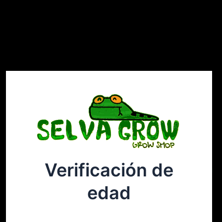
Verificación de
Selvagrow
Acceder
edad
¡Disculpa este desastre! Estamos