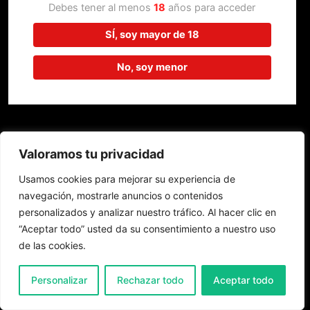
trabajando en algo increíble,
Debes tener al menos
18
años para acceder
¡vuelve pronto!
SÍ, soy mayor de 18
No, soy menor
Valoramos tu privacidad
Usamos cookies para mejorar su experiencia de
navegación, mostrarle anuncios o contenidos
personalizados y analizar nuestro tráfico. Al hacer clic en
“Aceptar todo” usted da su consentimiento a nuestro uso
de las cookies.
0
Personalizar
Rechazar todo
Aceptar todo