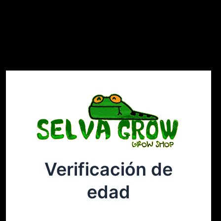
Verificación de
Selvagrow
Acceder
edad
¡Disculpa este desastre! Estamos