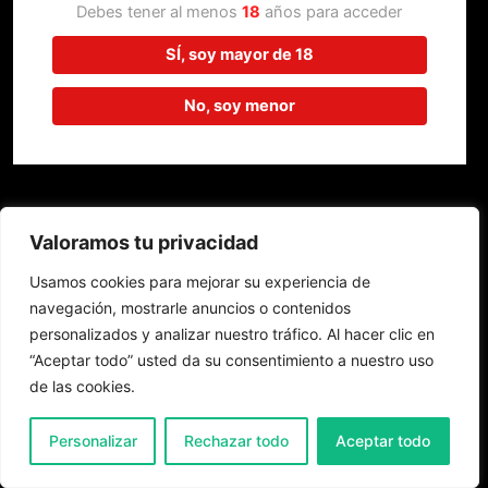
trabajando en algo increíble,
Debes tener al menos
18
años para acceder
¡vuelve pronto!
SÍ, soy mayor de 18
No, soy menor
Valoramos tu privacidad
Usamos cookies para mejorar su experiencia de
navegación, mostrarle anuncios o contenidos
personalizados y analizar nuestro tráfico. Al hacer clic en
“Aceptar todo” usted da su consentimiento a nuestro uso
de las cookies.
0
Personalizar
Rechazar todo
Aceptar todo