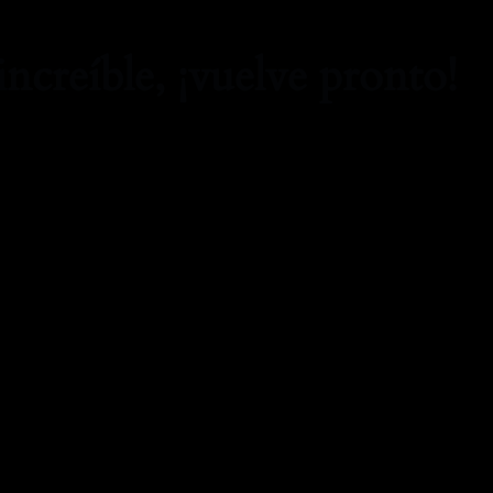
increíble, ¡vuelve pronto!