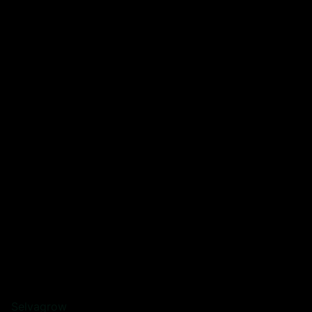
Selvagrow