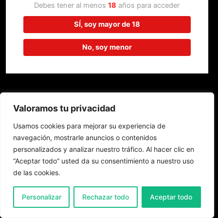
trabajando en algo increíble,
Debes tener al menos
18
años para acceder
¡vuelve pronto!
SÍ, soy mayor de 18
No, soy menor
Valoramos tu privacidad
Usamos cookies para mejorar su experiencia de
navegación, mostrarle anuncios o contenidos
personalizados y analizar nuestro tráfico. Al hacer clic en
“Aceptar todo” usted da su consentimiento a nuestro uso
de las cookies.
0
Personalizar
Rechazar todo
Aceptar todo