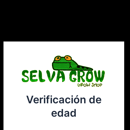
Verificación de
Selvagrow
Acceder
edad
¡Disculpa este desastre! Estamos