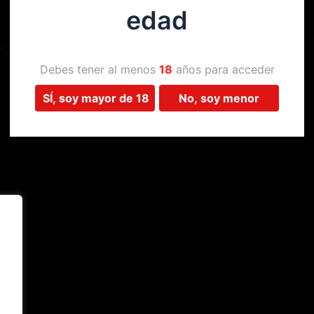
edad
Estamos trabajando en algo 
Debes tener al menos
18
años para acceder
SÍ, soy mayor de 18
No, soy menor