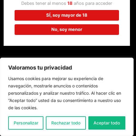
trabajando en algo increíble,
Debes tener al menos
18
años para acceder
¡vuelve pronto!
SÍ, soy mayor de 18
No, soy menor
Valoramos tu privacidad
Usamos cookies para mejorar su experiencia de
navegación, mostrarle anuncios o contenidos
personalizados y analizar nuestro tráfico. Al hacer clic en
“Aceptar todo” usted da su consentimiento a nuestro uso
de las cookies.
0
Personalizar
Rechazar todo
Aceptar todo