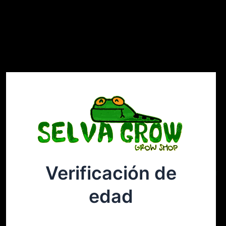
Verificación de
Selvagrow
Acceder
edad
¡Disculpa este desastre! Estamos