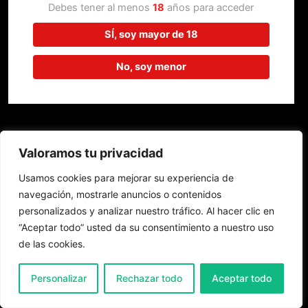
trabajando en algo increíble,
Debes tener al menos
18
años para acceder
¡vuelve pronto!
SÍ, soy mayor de 18
No, soy menor
Valoramos tu privacidad
Usamos cookies para mejorar su experiencia de
navegación, mostrarle anuncios o contenidos
personalizados y analizar nuestro tráfico. Al hacer clic en
“Aceptar todo” usted da su consentimiento a nuestro uso
de las cookies.
0
Personalizar
Rechazar todo
Aceptar todo