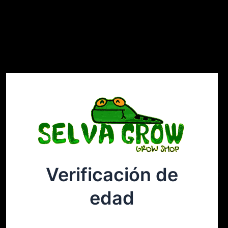
Verificación de
Selvagrow
Acceder
edad
¡Disculpa este desastre! Estamos