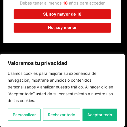
trabajando en algo increíble,
Debes tener al menos
18
años para acceder
¡vuelve pronto!
SÍ, soy mayor de 18
No, soy menor
Valoramos tu privacidad
Usamos cookies para mejorar su experiencia de
navegación, mostrarle anuncios o contenidos
personalizados y analizar nuestro tráfico. Al hacer clic en
“Aceptar todo” usted da su consentimiento a nuestro uso
de las cookies.
0
Personalizar
Rechazar todo
Aceptar todo