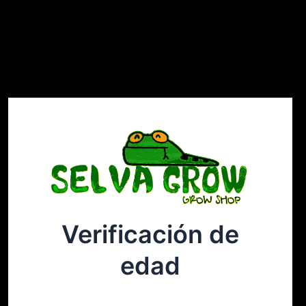
Verificación de
Selvagrow
Acceder
edad
¡Disculpa este desastre! Estamos