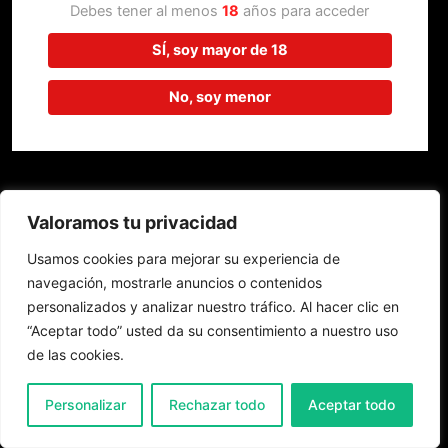
trabajando en algo increíble,
Debes tener al menos
18
años para acceder
¡vuelve pronto!
SÍ, soy mayor de 18
No, soy menor
Valoramos tu privacidad
Usamos cookies para mejorar su experiencia de
navegación, mostrarle anuncios o contenidos
personalizados y analizar nuestro tráfico. Al hacer clic en
“Aceptar todo” usted da su consentimiento a nuestro uso
de las cookies.
0
Personalizar
Rechazar todo
Aceptar todo