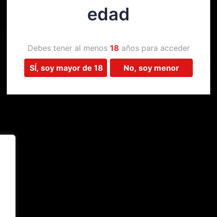
edad
Estamos trabajando en algo 
Debes tener al menos
18
años para acceder
SÍ, soy mayor de 18
No, soy menor