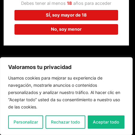
trabajando en algo increíble,
Debes tener al menos
18
años para acceder
¡vuelve pronto!
SÍ, soy mayor de 18
No, soy menor
Valoramos tu privacidad
Usamos cookies para mejorar su experiencia de
navegación, mostrarle anuncios o contenidos
personalizados y analizar nuestro tráfico. Al hacer clic en
“Aceptar todo” usted da su consentimiento a nuestro uso
de las cookies.
0
Personalizar
Rechazar todo
Aceptar todo