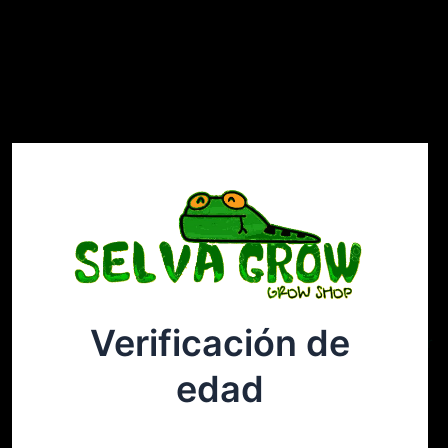
Verificación de
Selvagrow
Acceder
edad
¡Disculpa este desastre! Estamos