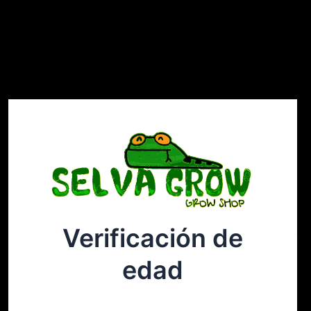
Verificación de
Selvagrow
Acceder
edad
¡Disculpa este desastre! Estamos