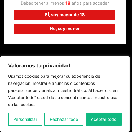
trabajando en algo increíble,
Debes tener al menos
18
años para acceder
¡vuelve pronto!
SÍ, soy mayor de 18
No, soy menor
Valoramos tu privacidad
Usamos cookies para mejorar su experiencia de
navegación, mostrarle anuncios o contenidos
personalizados y analizar nuestro tráfico. Al hacer clic en
“Aceptar todo” usted da su consentimiento a nuestro uso
de las cookies.
0
Personalizar
Rechazar todo
Aceptar todo