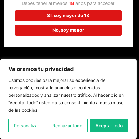
trabajando en algo increíble,
Debes tener al menos
18
años para acceder
¡vuelve pronto!
SÍ, soy mayor de 18
No, soy menor
Valoramos tu privacidad
Usamos cookies para mejorar su experiencia de
navegación, mostrarle anuncios o contenidos
personalizados y analizar nuestro tráfico. Al hacer clic en
“Aceptar todo” usted da su consentimiento a nuestro uso
de las cookies.
0
Personalizar
Rechazar todo
Aceptar todo