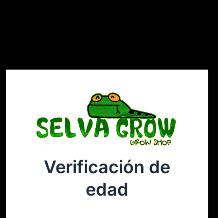
Verificación de
Selvagrow
Acceder
edad
¡Disculpa este desastre! Estamos