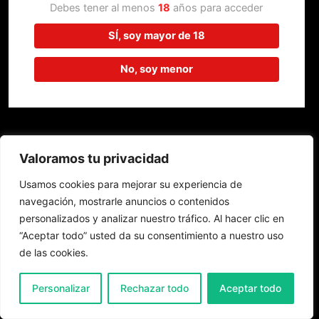
trabajando en algo increíble,
Debes tener al menos
18
años para acceder
¡vuelve pronto!
SÍ, soy mayor de 18
No, soy menor
Valoramos tu privacidad
Usamos cookies para mejorar su experiencia de
navegación, mostrarle anuncios o contenidos
personalizados y analizar nuestro tráfico. Al hacer clic en
“Aceptar todo” usted da su consentimiento a nuestro uso
de las cookies.
0
Personalizar
Rechazar todo
Aceptar todo