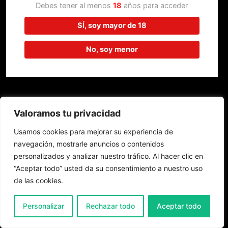
trabajando en algo increíble,
Debes tener al menos
18
años para acceder
¡vuelve pronto!
SÍ, soy mayor de 18
No, soy menor
Valoramos tu privacidad
Usamos cookies para mejorar su experiencia de
navegación, mostrarle anuncios o contenidos
personalizados y analizar nuestro tráfico. Al hacer clic en
“Aceptar todo” usted da su consentimiento a nuestro uso
de las cookies.
0
Personalizar
Rechazar todo
Aceptar todo