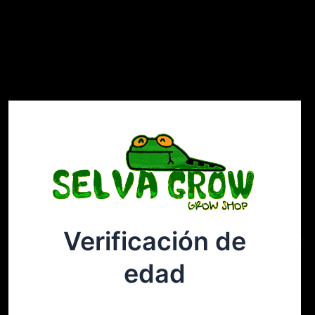
Verificación de
Selvagrow
Acceder
edad
¡Disculpa este desastre! Estamos