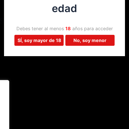
edad
Estamos trabajando en algo 
Debes tener al menos
18
años para acceder
SÍ, soy mayor de 18
No, soy menor