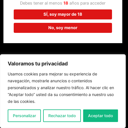
trabajando en algo increíble,
Debes tener al menos
18
años para acceder
¡vuelve pronto!
SÍ, soy mayor de 18
No, soy menor
Valoramos tu privacidad
Usamos cookies para mejorar su experiencia de
navegación, mostrarle anuncios o contenidos
personalizados y analizar nuestro tráfico. Al hacer clic en
“Aceptar todo” usted da su consentimiento a nuestro uso
de las cookies.
0
Personalizar
Rechazar todo
Aceptar todo