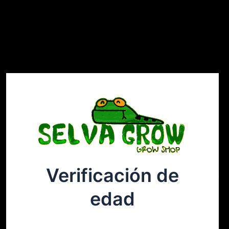
Verificación de
Selvagrow
Acceder
edad
¡Disculpa este desastre! Estamos