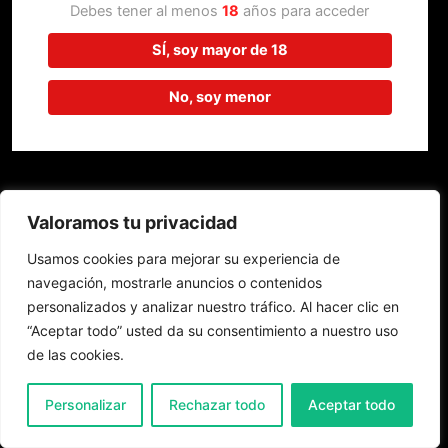
trabajando en algo increíble,
Debes tener al menos
18
años para acceder
¡vuelve pronto!
SÍ, soy mayor de 18
No, soy menor
Valoramos tu privacidad
Usamos cookies para mejorar su experiencia de
navegación, mostrarle anuncios o contenidos
personalizados y analizar nuestro tráfico. Al hacer clic en
“Aceptar todo” usted da su consentimiento a nuestro uso
de las cookies.
0
Personalizar
Rechazar todo
Aceptar todo