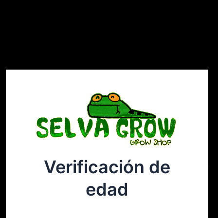
Verificación de
Selvagrow
Acceder
edad
¡Disculpa este desastre! Estamos