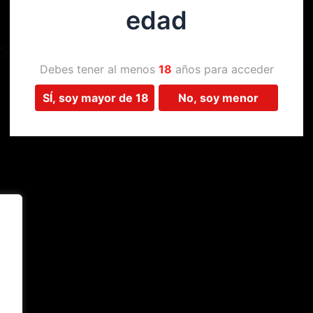
edad
Estamos trabajando en algo 
Debes tener al menos
18
años para acceder
SÍ, soy mayor de 18
No, soy menor