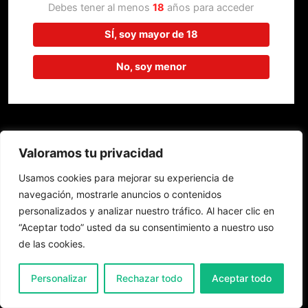
trabajando en algo increíble,
Debes tener al menos
18
años para acceder
¡vuelve pronto!
SÍ, soy mayor de 18
No, soy menor
Valoramos tu privacidad
Usamos cookies para mejorar su experiencia de
navegación, mostrarle anuncios o contenidos
personalizados y analizar nuestro tráfico. Al hacer clic en
“Aceptar todo” usted da su consentimiento a nuestro uso
de las cookies.
0
Personalizar
Rechazar todo
Aceptar todo