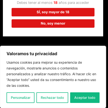
trabajando en algo increíble,
Debes tener al menos
18
años para acceder
¡vuelve pronto!
SÍ, soy mayor de 18
No, soy menor
Valoramos tu privacidad
Usamos cookies para mejorar su experiencia de
navegación, mostrarle anuncios o contenidos
personalizados y analizar nuestro tráfico. Al hacer clic en
“Aceptar todo” usted da su consentimiento a nuestro uso
de las cookies.
0
Personalizar
Rechazar todo
Aceptar todo