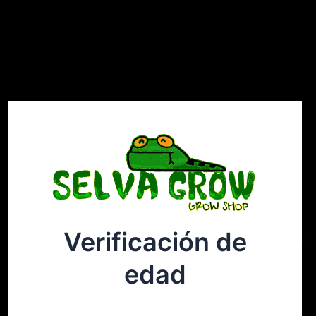
Verificación de
Selvagrow
Acceder
edad
¡Disculpa este desastre! Estamos