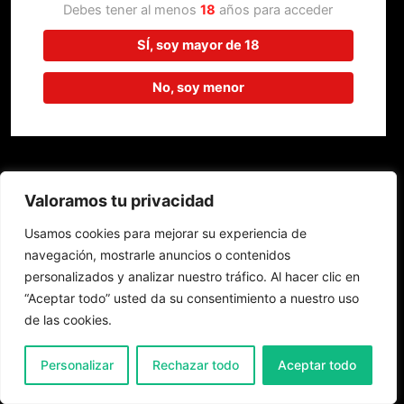
trabajando en algo increíble,
Debes tener al menos
18
años para acceder
¡vuelve pronto!
SÍ, soy mayor de 18
No, soy menor
Valoramos tu privacidad
Usamos cookies para mejorar su experiencia de
navegación, mostrarle anuncios o contenidos
personalizados y analizar nuestro tráfico. Al hacer clic en
“Aceptar todo” usted da su consentimiento a nuestro uso
de las cookies.
0
Personalizar
Rechazar todo
Aceptar todo