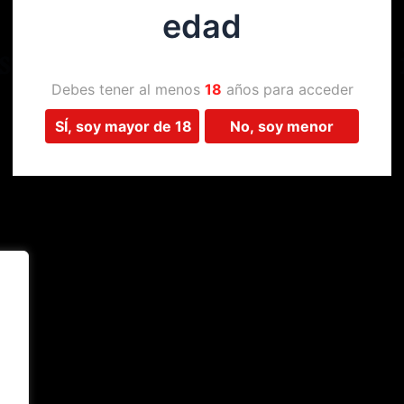
edad
Estamos trabajando en algo 
Debes tener al menos
18
años para acceder
SÍ, soy mayor de 18
No, soy menor