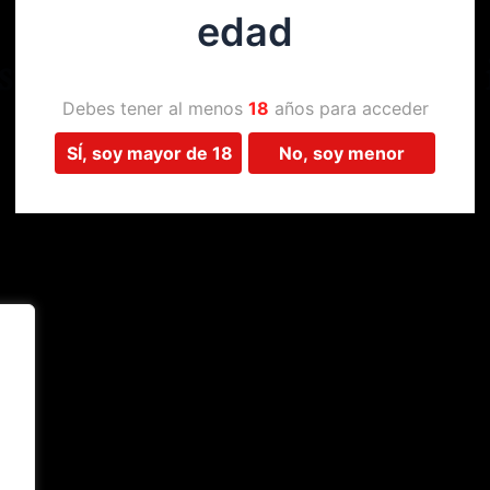
edad
Estamos trabajando en algo 
Debes tener al menos
18
años para acceder
SÍ, soy mayor de 18
No, soy menor