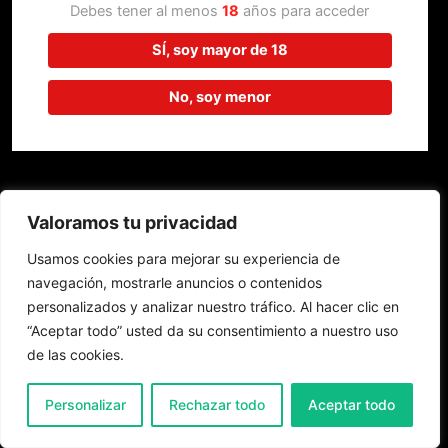
trabajando en algo increíble,
Debes tener al menos
18
años para acceder
¡vuelve pronto!
SÍ, soy mayor de 18
No, soy menor
Valoramos tu privacidad
Usamos cookies para mejorar su experiencia de
navegación, mostrarle anuncios o contenidos
personalizados y analizar nuestro tráfico. Al hacer clic en
“Aceptar todo” usted da su consentimiento a nuestro uso
de las cookies.
0
Personalizar
Rechazar todo
Aceptar todo