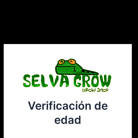
Verificación de
Selvagrow
Acceder
edad
¡Disculpa este desastre! Estamos