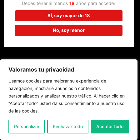
trabajando en algo increíble,
Debes tener al menos
18
años para acceder
¡vuelve pronto!
SÍ, soy mayor de 18
No, soy menor
Valoramos tu privacidad
Usamos cookies para mejorar su experiencia de
navegación, mostrarle anuncios o contenidos
personalizados y analizar nuestro tráfico. Al hacer clic en
“Aceptar todo” usted da su consentimiento a nuestro uso
de las cookies.
0
Personalizar
Rechazar todo
Aceptar todo