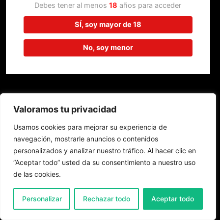
trabajando en algo increíble,
Debes tener al menos
18
años para acceder
¡vuelve pronto!
SÍ, soy mayor de 18
No, soy menor
Valoramos tu privacidad
Usamos cookies para mejorar su experiencia de
navegación, mostrarle anuncios o contenidos
personalizados y analizar nuestro tráfico. Al hacer clic en
“Aceptar todo” usted da su consentimiento a nuestro uso
de las cookies.
0
Personalizar
Rechazar todo
Aceptar todo