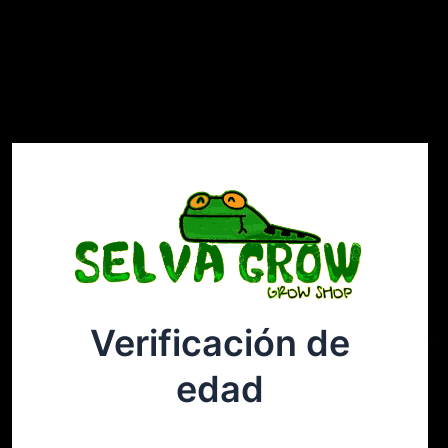
Verificación de
Selvagrow
Acceder
edad
¡Disculpa este desastre! Estamos