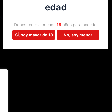
edad
Estamos trabajando en algo 
Debes tener al menos
18
años para acceder
SÍ, soy mayor de 18
No, soy menor