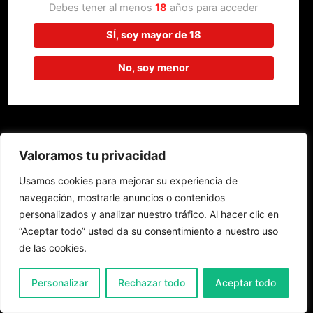
trabajando en algo increíble,
Debes tener al menos
18
años para acceder
¡vuelve pronto!
SÍ, soy mayor de 18
No, soy menor
Valoramos tu privacidad
Usamos cookies para mejorar su experiencia de
navegación, mostrarle anuncios o contenidos
personalizados y analizar nuestro tráfico. Al hacer clic en
“Aceptar todo” usted da su consentimiento a nuestro uso
de las cookies.
0
Personalizar
Rechazar todo
Aceptar todo