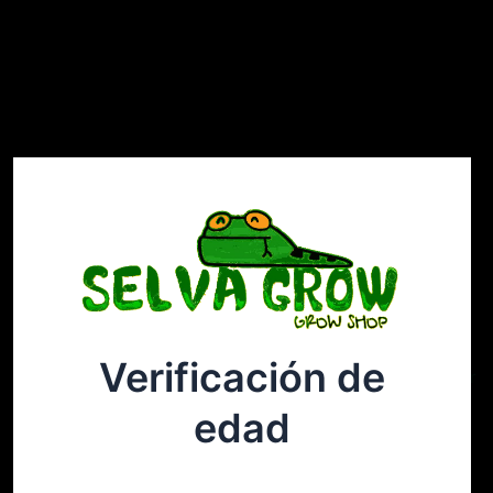
Verificación de
Selvagrow
Acceder
edad
¡Disculpa este desastre! Estamos