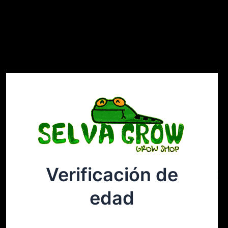
Verificación de
Selvagrow
Acceder
edad
¡Disculpa este desastre! Estamos