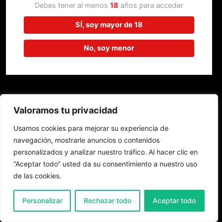
trabajando en algo increíble,
Debes tener al menos
18
años para acceder
¡vuelve pronto!
SÍ, soy mayor de 18
No, soy menor
Valoramos tu privacidad
Usamos cookies para mejorar su experiencia de
navegación, mostrarle anuncios o contenidos
personalizados y analizar nuestro tráfico. Al hacer clic en
“Aceptar todo” usted da su consentimiento a nuestro uso
de las cookies.
0
Personalizar
Rechazar todo
Aceptar todo