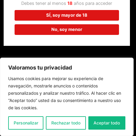
trabajando en algo increíble,
Debes tener al menos
18
años para acceder
¡vuelve pronto!
SÍ, soy mayor de 18
No, soy menor
Valoramos tu privacidad
Usamos cookies para mejorar su experiencia de
navegación, mostrarle anuncios o contenidos
personalizados y analizar nuestro tráfico. Al hacer clic en
“Aceptar todo” usted da su consentimiento a nuestro uso
de las cookies.
0
Personalizar
Rechazar todo
Aceptar todo