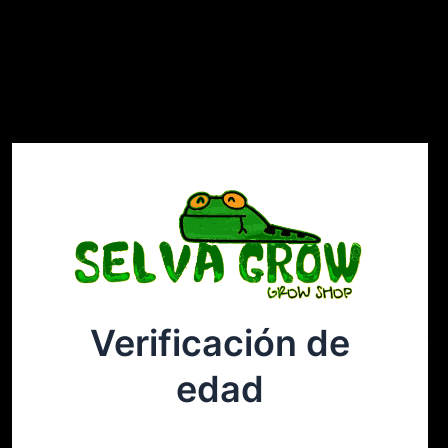
Verificación de
Selvagrow
Acceder
edad
¡Disculpa este desastre! Estamos